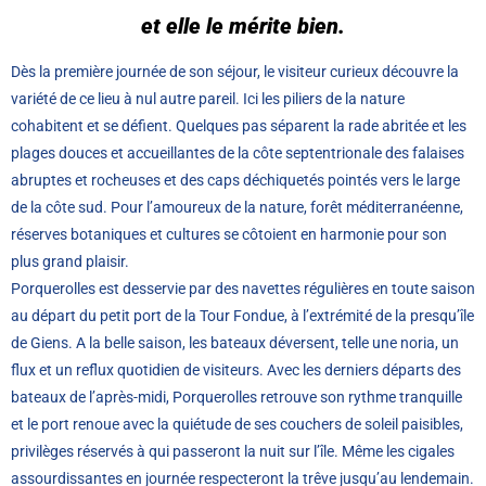
et elle le mérite bien.
Dès la première journée de son séjour, le visiteur curieux découvre la
variété de ce lieu à nul autre pareil. Ici les piliers de la nature
cohabitent et se défient. Quelques pas séparent la rade abritée et les
plages douces et accueillantes de la côte septentrionale des falaises
abruptes et rocheuses et des caps déchiquetés pointés vers le large
de la côte sud. Pour l’amoureux de la nature, forêt méditerranéenne,
réserves botaniques et cultures se côtoient en harmonie pour son
plus grand plaisir.
Porquerolles est desservie par des navettes régulières en toute saison
au départ du petit port de la Tour Fondue, à l’extrémité de la presqu’île
de Giens. A la belle saison, les bateaux déversent, telle une noria, un
flux et un reflux quotidien de visiteurs. Avec les derniers départs des
bateaux de l’après-midi, Porquerolles retrouve son rythme tranquille
et le port renoue avec la quiétude de ses couchers de soleil paisibles,
privilèges réservés à qui passeront la nuit sur l’île. Même les cigales
assourdissantes en journée respecteront la trêve jusqu’au lendemain.