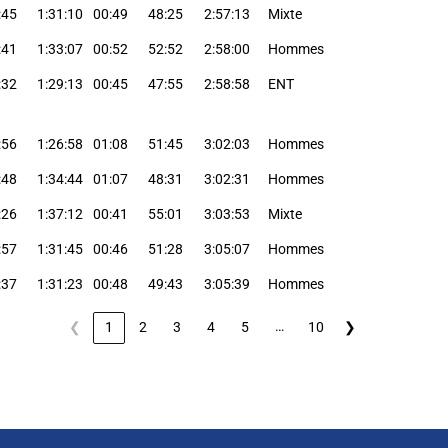
:45
1:31:10
00:49
48:25
2:57:13
Mixte
:41
1:33:07
00:52
52:52
2:58:00
Hommes
:32
1:29:13
00:45
47:55
2:58:58
ENT
:56
1:26:58
01:08
51:45
3:02:03
Hommes
:48
1:34:44
01:07
48:31
3:02:31
Hommes
:26
1:37:12
00:41
55:01
3:03:53
Mixte
:57
1:31:45
00:46
51:28
3:05:07
Hommes
:37
1:31:23
00:48
49:43
3:05:39
Hommes
…
❮
1
2
3
4
5
10
❯