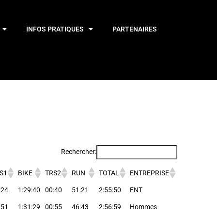
INFOS PRATIQUES
PARTENAIRES
Rechercher:
S1
BIKE
TRS2
RUN
TOTAL
ENTREPRISE
:24
1:29:40
00:40
51:21
2:55:50
ENT
:51
1:31:29
00:55
46:43
2:56:59
Hommes