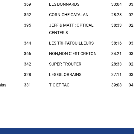
369
LES BONNARDS
33:04
03
352
CORNICHE CATALAN
28:28
02
395
JEFF & MATT : OPTICAL
38:33
02
CENTER 8
344
LES TRI-PATOUILLEURS
38:16
03
366
NON,NON C’EST CRETON
34:21
03
342
SUPER TROUPER
28:33
02
328
LES GILORRAINS
37:11
03
hias
331
TIC ET TAC
39:08
04