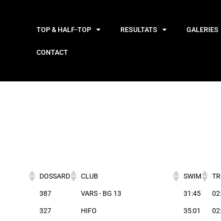
TOP & HALF-TOP
RESULTATS
GALERIES
CONTACT
DOSSARD
CLUB
SWIM
TR
387
VARS - BG 13
31:45
02
327
HIFO
35:01
02