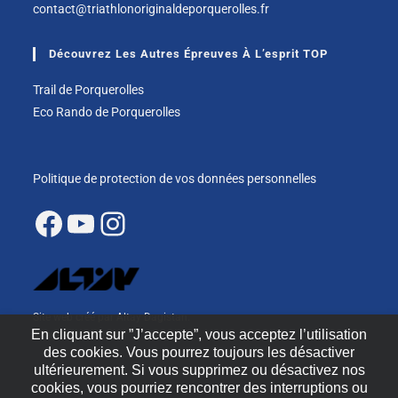
contact@triathlonoriginaldeporquerolles.fr
Découvrez Les Autres Épreuves À L’esprit TOP
Trail de Porquerolles
Eco Rando de Porquerolles
Politique de protection de vos données personnelles
Site web créé par Altay Dagistan.
En cliquant sur ”J’accepte”, vous acceptez l’utilisation
altaydagistan.com
des cookies. Vous pourrez toujours les désactiver
ultérieurement. Si vous supprimez ou désactivez nos
cookies, vous pourriez rencontrer des interruptions ou