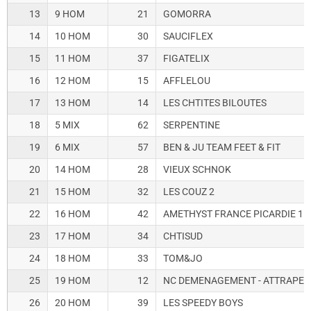
13
9 HOM
21
GOMORRA
14
10 HOM
30
SAUCIFLEX
15
11 HOM
37
FIGATELIX
16
12 HOM
15
AFFLELOU
17
13 HOM
14
LES CHTITES BILOUTES
18
5 MIX
62
SERPENTINE
19
6 MIX
57
BEN & JU TEAM FEET & FIT
20
14 HOM
28
VIEUX SCHNOK
21
15 HOM
32
LES COUZ 2
22
16 HOM
42
AMETHYST FRANCE PICARDIE 1
23
17 HOM
34
CHTISUD
24
18 HOM
33
TOM&JO
25
19 HOM
12
NC DEMENAGEMENT - ATTRAPE 
26
20 HOM
39
LES SPEEDY BOYS