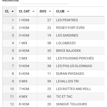
Recherche:
CL
CL CAT
DOS
CLUB
1
1 HOM
27
LES PEINTRES
2
2 HOM
22
PEISEY FORT EVER
3
3 HOM
19
LES SARDINES
4
1 MIX
58
LOLO&BOZO
5
4 HOM
35
BRICE BAJODEK
6
2 MIX
55
LES POUSSINS PERCHÉS
7
5 HOM
38
LES POILUS DIJONNAIS
8
6 HOM
11
DURAN PAYSAGES
9
3 MIX
59
LEVALLOIS TRI
10
7 HOM
25
LES ROTTES AND ROLL
11
4 MIX
60
TIC ET TAC
12
8 HOM
20
SHNOUF TOUJOURS