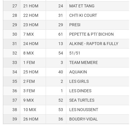
27
21 HOM
24
MAT ET TANG
28
22 HOM
31
CHTI KI COURT
29
23 HOM
29
PRESI
30
7 MIX
61
PEPETTE & PTI' BICHON
31
24 HOM
13
ALKINE - RAPTOR & FULLY
32
8 MIX
54
51/51
33
1 FEM
3
TEAM MEMERE
34
25 HOM
40
AQUAKIN
35
2 FEM
2
LES GIRLS
36
3 FEM
1
LES DINDES
37
9 MIX
52
SEA TURTLES
38
10 MIX
53
LES NOUSSENT
39
26 HOM
36
BOUDRY-VIDAL