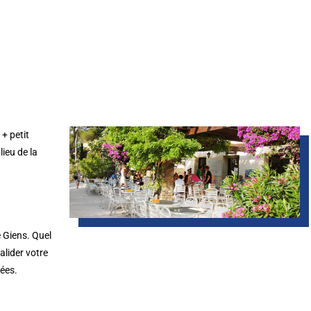
+ petit
ieu de la
e Giens. Quel
valider votre
gées.